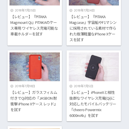
2018年7月25日
2018年7月24日
【レビュー】『PITAKA
【レビュー】『PITAKA
Magmount Qi』PITAKAのケー
Magcase』宇宙船やF1マシン
ス専用 ワイヤレス充電可能な
に採用されている素材で作ら
車載ホルダーを試す
れた極薄軽量なiPhone Xケー
スを試す
2018年7月18日
2018年7月5日
【レビュー】ガラスフィルム
【レビュー】iPhoneXと相性
付きでQi対応の『JASBON 耐
抜群なワイヤレス充電(Qi)に
衝撃 iPhone Xケース レッド』
対応したモバイルバッテリー
を試す
『cheero Powermix
6000mAh』を試す