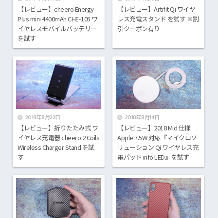
【レビュー】cheero Energy
【レビュー】Artifit Qi ワイヤ
Plus mini 4400mAh CHE-105 ワ
レス充電スタンド を試す ※割
イヤレスモバイルバッテリー
引クーポン有り
を試す
2018年8月22日
2018年8月14日
【レビュー】折りたたみ式 ワ
【レビュー】2018 Mid 仕様
イヤレス充電器 cheero 2 Coils
Apple 7.5W 対応『マイクロソ
Wireless Charger Stand を試
リューション Qi ワイヤレス充
す
電パッド info LED』を試す