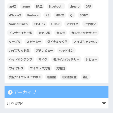
aptX
aune
BA型
Bluetooth
cheero
DAP
iPhoneX
Kinboofi
KZ
MMCX
Qi
SONY
SoundPEATS
TP-Link
USB-C
アナログ
イヤホン
インナーイヤー型
カナル型
カメラ
カメラアクセサリー
ケーブル
スピーカー
ダイナミック型
ノイズキャンセル
ハイブリッド型
プチレビュー
ヘッドホン
ヘッドホンアンプ
マイク
モバイルバッテリー
レビュー
ワイヤレス
ワイヤレス充電
充電器
完全ワイヤレスイヤホン
密閉型
左右独立型
雑記
アーカイブ