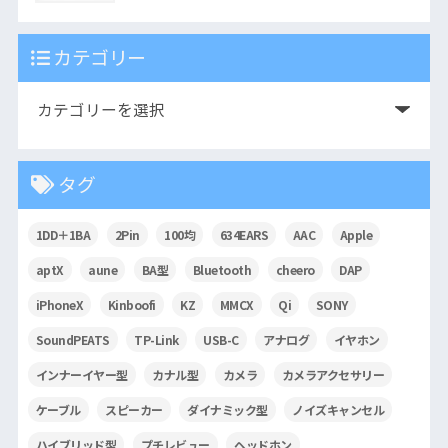
カテゴリー
タグ
1DD＋1BA
2Pin
100均
634EARS
AAC
Apple
aptX
aune
BA型
Bluetooth
cheero
DAP
iPhoneX
Kinboofi
KZ
MMCX
Qi
SONY
SoundPEATS
TP-Link
USB-C
アナログ
イヤホン
インナーイヤー型
カナル型
カメラ
カメラアクセサリー
ケーブル
スピーカー
ダイナミック型
ノイズキャンセル
ハイブリッド型
プチレビュー
ヘッドホン