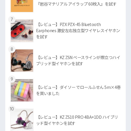
『岩谷マテリアル アイラップ 60枚入』を試す
7
【レビュー】PZX PZX-45 Bluetooth
Earphones 激安左右独立型ワイヤレスイヤホン
を試す
8
【レビュー】KZ ZSN ベースラインが際立つハイ
ブリッド型イヤホンを試す
9
【レビュー】ダイソー でロールふせん 5m×4巻
を買いました
10
【レビュー】KZ ZS10 PRO 4BA+1DD ハイブリ
ッド型イヤホンを試す