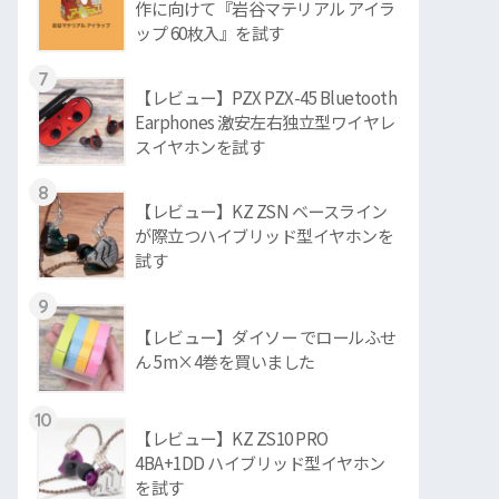
作に向けて『岩谷マテリアル アイラ
ップ 60枚入』を試す
7
【レビュー】PZX PZX-45 Bluetooth
Earphones 激安左右独立型ワイヤレ
スイヤホンを試す
8
【レビュー】KZ ZSN ベースライン
が際立つハイブリッド型イヤホンを
試す
9
【レビュー】ダイソー でロールふせ
ん 5m×4巻を買いました
10
【レビュー】KZ ZS10 PRO
4BA+1DD ハイブリッド型イヤホン
を試す