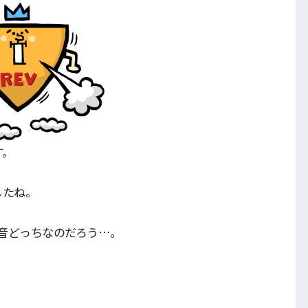
す。
したね。
音どっちなのだろう…。