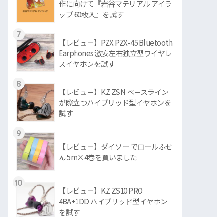
作に向けて『岩谷マテリアル アイラ
ップ 60枚入』を試す
7
【レビュー】PZX PZX-45 Bluetooth
Earphones 激安左右独立型ワイヤレ
スイヤホンを試す
8
【レビュー】KZ ZSN ベースライン
が際立つハイブリッド型イヤホンを
試す
9
【レビュー】ダイソー でロールふせ
ん 5m×4巻を買いました
10
【レビュー】KZ ZS10 PRO
4BA+1DD ハイブリッド型イヤホン
を試す