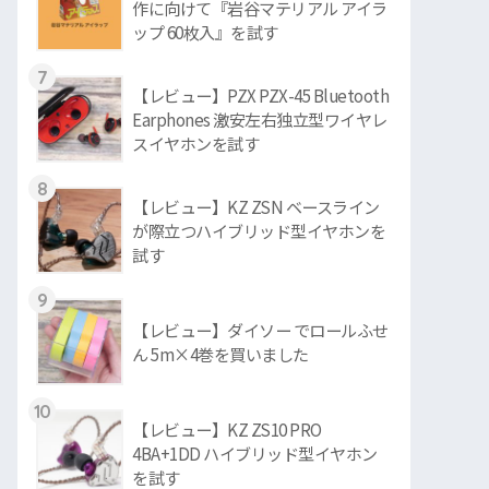
作に向けて『岩谷マテリアル アイラ
ップ 60枚入』を試す
7
【レビュー】PZX PZX-45 Bluetooth
Earphones 激安左右独立型ワイヤレ
スイヤホンを試す
8
【レビュー】KZ ZSN ベースライン
が際立つハイブリッド型イヤホンを
試す
9
【レビュー】ダイソー でロールふせ
ん 5m×4巻を買いました
10
【レビュー】KZ ZS10 PRO
4BA+1DD ハイブリッド型イヤホン
を試す