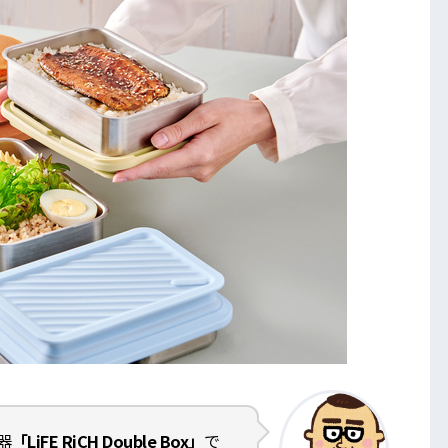
器
「LiFE RiCH Double Box」
で