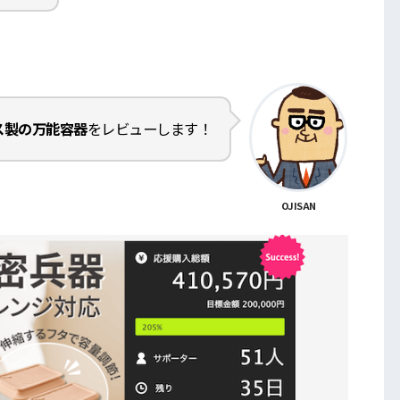
ス製の万能容器
をレビューします！
OJISAN